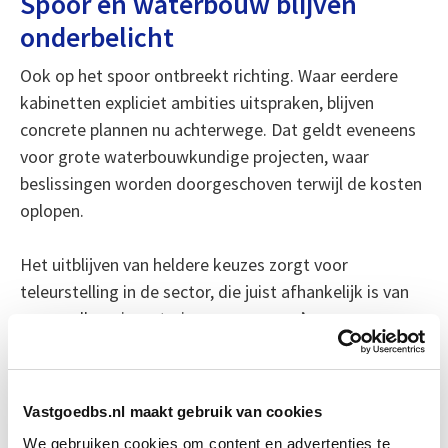
Spoor en waterbouw blijven
onderbelicht
Ook op het spoor ontbreekt richting. Waar eerdere
kabinetten expliciet ambities uitspraken, blijven
concrete plannen nu achterwege. Dat geldt eveneens
voor grote waterbouwkundige projecten, waar
beslissingen worden doorgeschoven terwijl de kosten
oplopen.
Het uitblijven van heldere keuzes zorgt voor
teleurstelling in de sector, die juist afhankelijk is van
voorspelbare investeringsprogramma’s.
Defensie als mogelijke aanjager
Een opvallend contrast vormt de forse investering in
Vastgoedbs.nl maakt gebruik van cookies
defensie. Een deel van dat budget zal naar
We gebruiken cookies om content en advertenties te