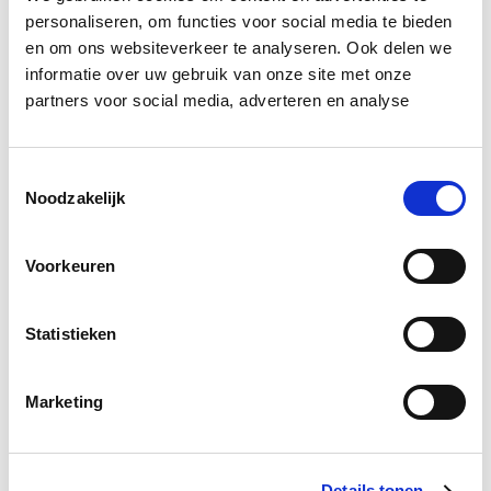
verwachting terechtkomen in infrastructuur, om
personaliseren, om functies voor social media te bieden
en om ons websiteverkeer te analyseren. Ook delen we
grootschalig transport mogelijk te maken.
informatie over uw gebruik van onze site met onze
partners voor social media, adverteren en analyse
Die plannen vragen echter om tijdige inpassing in de
meerjarige programmering. Zonder samenhang met
het civiele infrabeleid dreigt ook hier versnippering.
Toestemmingsselectie
Noodzakelijk
Risico van politiek schuiven
Voorkeuren
Dat een minderheidskabinet voorzichtig is met
concrete toezeggingen, is begrijpelijk. Tegelijkertijd
schuilt daarin een risico. Zonder expliciete keuzes
Statistieken
kunnen infraprojecten worden ingezet als wisselgeld
in politieke onderhandelingen.
Marketing
Juist grote infrastructurele investeringen vragen om
een stabiele koers die kabinetten overstijgt. Het
Details tonen