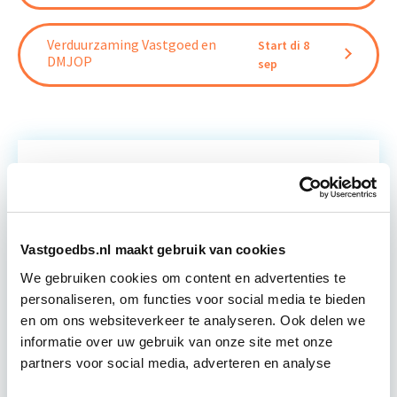
Verduurzaming Vastgoed en
Start di 8
DMJOP
sep
Relevant bij dit artikel
EP-W Basis - Woningen
Vastgoedbs.nl maakt gebruik van cookies
We gebruiken cookies om content en advertenties te
Deze 5-daagse cursus EP-W Basis Woningen
personaliseren, om functies voor social media te bieden
bereidt jou voor op het examen EP-W/B bij Cito of
en om ons websiteverkeer te analyseren. Ook delen we
Examenpark. Best beoordeelde EP-W Basis
informatie over uw gebruik van onze site met onze
cursus…
Lees verder
partners voor social media, adverteren en analyse