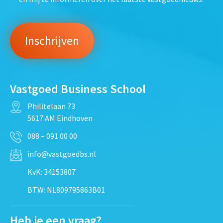
Vastgoed Business School
Philitelaan 73
5617 AM Eindhoven
088 – 091 00 00
info@vastgoedbs.nl
KvK: 34153807
BTW: NL809795863B01
Heb je een vraag?