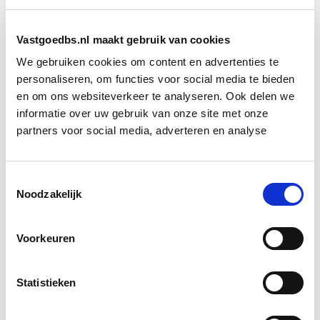
Met de juiste afspraken en transparante criteria
kunnen deze plannen een vliegwiel worden voor meer
Vastgoedbs.nl maakt gebruik van cookies
woningen in het middenhuursegment — zonder dat
We gebruiken cookies om content en advertenties te
partijen elkaar in de weg zitten. Dat vraagt
personaliseren, om functies voor social media te bieden
samenwerking, visie en een bereidheid om buiten de
en om ons websiteverkeer te analyseren. Ook delen we
gebaande paden te denken.
informatie over uw gebruik van onze site met onze
partners voor social media, adverteren en analyse
Bron: fd.nl
Toestemmingsselectie
Boeiend verhaal? Duik dan eens
Noodzakelijk
in deze opleidingen:
Voorkeuren
Business Case voor Vastgoed- &
Start do
Projectontwikkeling
10 sep
Statistieken