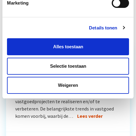
Vastgoedrecht & Bouwrecht
Start wo 16 sep
Marketing
Vastgoedmanagement
Start wo 16 sep
Details tonen
Alles toestaan
Relevant bij dit artikel
Business Case voor Vastgoed- &
Selectie toestaan
Projectontwikkeling
Weigeren
Tijdens deze opleiding leer je om integraal
vastgoedprojecten te realiseren en/of te
verbeteren. De belangrijkste trends in vastgoed
komen voorbij, waarbij de…
Lees verder