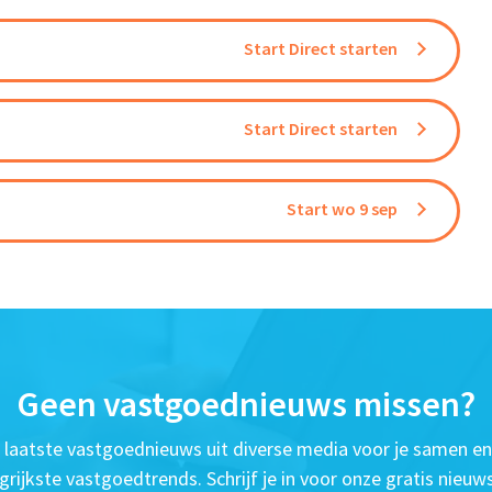
Start Direct starten
Start Direct starten
Start wo 9 sep
Geen vastgoednieuws missen?
t laatste vastgoednieuws uit diverse media voor je samen en
grijkste vastgoedtrends. Schrijf je in voor onze gratis nieuws