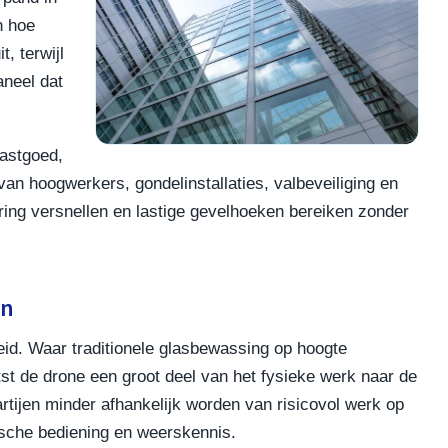
n hoe
, terwijl
aneel dat
vastgoed,
an hoogwerkers, gondelinstallaties, valbeveiliging en
ring versnellen en lastige gevelhoeken bereiken zonder
en
rheid. Waar traditionele glasbewassing op hoogte
tst de drone een groot deel van het fysieke werk naar de
artijen minder afhankelijk worden van risicovol werk op
ische bediening en weerskennis.