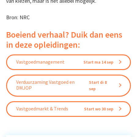
van kiezen, maar is het allebei mogelijk.
Bron: NRC
Boeiend verhaal? Duik dan eens
in deze opleidingen:
Vastgoedmanagement
Start ma 14 sep
Verduurzaming Vastgoed en
Start di 8
DMJOP
sep
Vastgoedmarkt & Trends
Start wo 30 sep