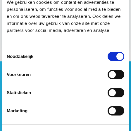
We gebruiken cookies om content en advertenties te
wo 9 sep 2026 - Utrecht of Online
personaliseren, om functies voor social media te bieden
en om ons websiteverkeer te analyseren. Ook delen we
informatie over uw gebruik van onze site met onze
Meer informatie
partners voor social media, adverteren en analyse
Toestemmingsselectie
Noodzakelijk
Geen vastgoednieuws missen?
Voorkeuren
Wij vatten het laatste vastgoednieuws uit diverse
media voor je samen en signaleren de belangrijkste
Statistieken
vastgoedtrends. Schrijf je in voor onze gratis
nieuwsbrief:
Marketing