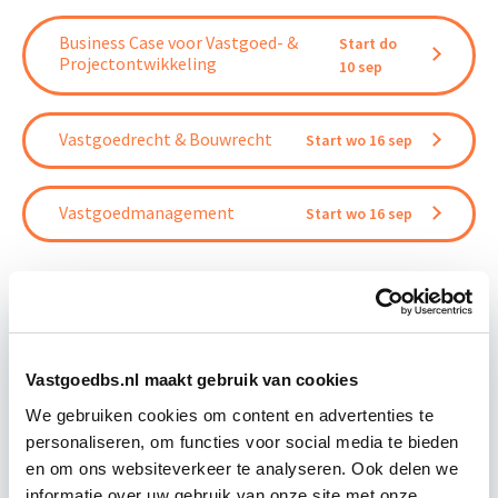
Business Case voor Vastgoed- &
Start do
Projectontwikkeling
10 sep
Vastgoedrecht & Bouwrecht
Start wo 16 sep
Vastgoedmanagement
Start wo 16 sep
Relevant bij dit artikel
Business Case voor Vastgoed- &
Vastgoedbs.nl maakt gebruik van cookies
Projectontwikkeling
We gebruiken cookies om content en advertenties te
personaliseren, om functies voor social media te bieden
en om ons websiteverkeer te analyseren. Ook delen we
Tijdens deze opleiding leer je om integraal
informatie over uw gebruik van onze site met onze