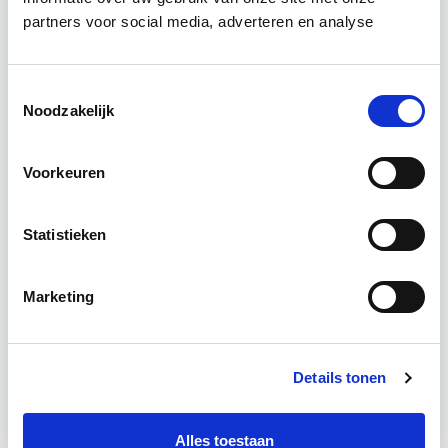
vastgoedprojecten te realiseren en/of te
partners voor social media, adverteren en analyse
verbeteren. De belangrijkste trends in vastgoed
komen voorbij, waarbij de…
Lees verder
Toestemmingsselectie
Noodzakelijk
Utrecht en/of online
Voorkeuren
15 Lesdagen lesdag(en)
4 - 8 uur per week
Statistieken
Eerstvolgende startdatum
Marketing
do 10 sep 2026 - Utrecht of Online
Details tonen
Meer informatie
Alles toestaan