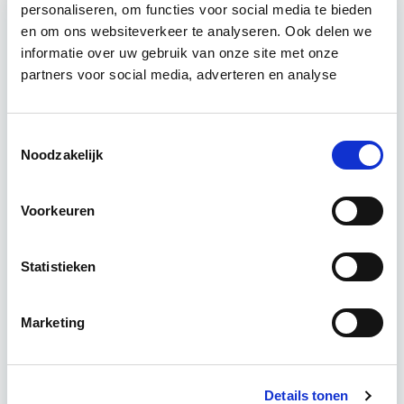
personaliseren, om functies voor social media te bieden
en om ons websiteverkeer te analyseren. Ook delen we
informatie over uw gebruik van onze site met onze
Relevant bij dit artikel
Huurrecht Woonruimte
partners voor social media, adverteren en analyse
Toestemmingsselectie
De belangrijkste onderwerpen en het
Noodzakelijk
onderhandelingsproces bij huur- en verhuur van
woonruimte komen aan bod. Het eigen maken van
praktijkvaardigheden, zoals het…
Lees verder
Voorkeuren
Statistieken
Utrecht
4 uur per week
Marketing
Eerstvolgende startdatum
wo 12 mei 2027 - Utrecht of Online
Details tonen