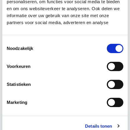
personaliseren, om functies voor social media te bieden
Bron: cobouw.nl
en om ons websiteverkeer te analyseren. Ook delen we
Boeiend verhaal? Duik dan eens
informatie over uw gebruik van onze site met onze
partners voor social media, adverteren en analyse
in deze opleidingen:
Toestemmingsselectie
Vastgoedrecht & Bouwrecht
Start wo 16 sep
Noodzakelijk
Conditiemeting NEN 2767 en
Start Direct
Voorkeuren
MJOP
starten
Statistieken
Vastgoedbeheer
Start wo 9 sep
Marketing
Details tonen