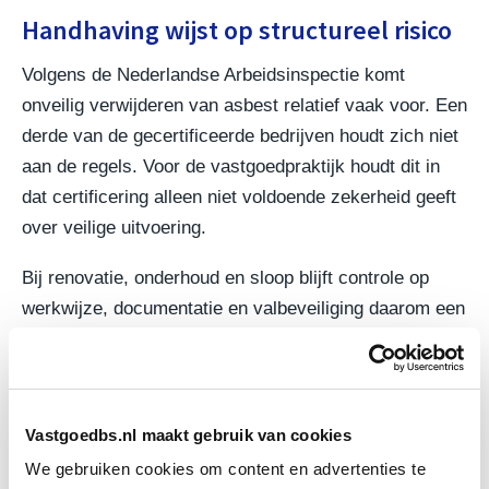
Handhaving wijst op structureel risico
Volgens de Nederlandse Arbeidsinspectie komt
onveilig verwijderen van asbest relatief vaak voor. Een
derde van de gecertificeerde bedrijven houdt zich niet
aan de regels. Voor de vastgoedpraktijk houdt dit in
dat certificering alleen niet voldoende zekerheid geeft
over veilige uitvoering.
Bij renovatie, onderhoud en sloop blijft controle op
werkwijze, documentatie en valbeveiliging daarom een
wezenlijk onderdeel van opdrachtgeverschap en
projectsturing. Dit vertaalt zich in scherpere aandacht
voor voorbereiding, toezicht en afspraken met
uitvoerende partijen.
Vastgoedbs.nl maakt gebruik van cookies
We gebruiken cookies om content en advertenties te