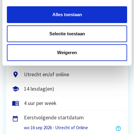
Relevant bij dit artikel
Vastgoedrecht & Bouwrecht
Alles toestaan
Leer hoe je problemen voorkomt én hoe je (helaas
Selectie toestaan
onvermijdelijke) incidentele juridische ongelukken
zo goed mogelijk zelf kunt afhandelen. Klassikaal
en online…
Lees verder
Weigeren
Utrecht en/of online
14 lesdag(en)
4 uur per week
Eerstvolgende startdatum
wo 16 sep 2026 - Utrecht of Online