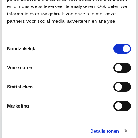
en om ons websiteverkeer te analyseren. Ook delen we
informatie over uw gebruik van onze site met onze
Bron: fd.nl
partners voor social media, adverteren en analyse
Boeiend verhaal? Duik dan eens
in deze opleidingen:
Toestemmingsselectie
Noodzakelijk
Business Case voor Vastgoed- &
Start do
Projectontwikkeling
Voorkeuren
10 sep
Statistieken
Vastgoedmanagement
Start ma 14 sep
Marketing
Relevant bij dit artikel
Details tonen
Business Case voor Vastgoed- &