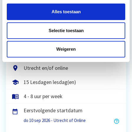
Projectontwikkeling
Alles toestaan
Tijdens deze opleiding leer je om integraal
Selectie toestaan
vastgoedprojecten te realiseren en/of te
verbeteren. De belangrijkste trends in vastgoed
komen voorbij, waarbij de…
Lees verder
Weigeren
Utrecht en/of online
15 Lesdagen lesdag(en)
4 - 8 uur per week
Eerstvolgende startdatum
do 10 sep 2026 - Utrecht of Online