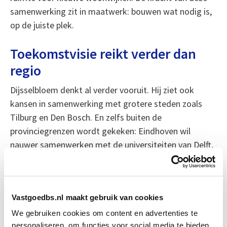
samenwerking zit in maatwerk: bouwen wat nodig is,
op de juiste plek.
Toekomstvisie reikt verder dan
regio
Dijsselbloem denkt al verder vooruit. Hij ziet ook
kansen in samenwerking met grotere steden zoals
Tilburg en Den Bosch. En zelfs buiten de
provinciegrenzen wordt gekeken: Eindhoven wil
nauwer samenwerken met de universiteiten van Delft,
Groningen en Enschede om het toenemende tekort
aan ICT-talent aan te pakken.
Vastgoedbs.nl maakt gebruik van cookies
Het signaal is helder: wie mee wil groeien met
Brainport, moet ook durven delen. En dat vraagt om
We gebruiken cookies om content en advertenties te
slimme keuzes en sterke regionale afstemming.
personaliseren, om functies voor social media te bieden