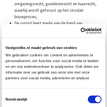
omgevingsrecht, goederenrecht en huurrecht,
waarbij wordt gefocust op het circulair
bouwproces;
De cursist leert mede aan de hand van
voorbeelden en creatieve oplossingen uit de
praktijk hoe bepaalde hobbels kunnen worden
overwonnen.
Vastgoedbs.nl maakt gebruik van cookies
Meer weten?
We gebruiken cookies om content en advertenties te
personaliseren, om functies voor social media te bieden
Uitgebreide informatie over deze opleiding?
en om ons websiteverkeer te analyseren. Ook delen we
Download dan vrijblijvend
de brochure
.
informatie over uw gebruik van onze site met onze
partners voor social media, adverteren en analyse
Deze module is los verkrijgbaar, maar ook
onderdeel van de volgende opleidingen:
Toestemmingsselectie
Noodzakelijk
Circulair Bouwen
+