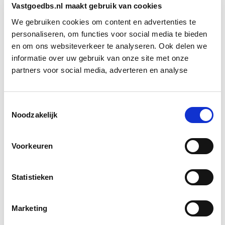
Vastgoedbs.nl maakt gebruik van cookies
Deze module geeft je een goed inzicht in de
We gebruiken cookies om content en advertenties te
ontwikkeling van de bouwkunde door de jaren
personaliseren, om functies voor social media te bieden
heen. Deze kennis is relevant omdat we nog
en om ons websiteverkeer te analyseren. Ook delen we
steeds elementen uit eerdere bouwperiodes
informatie over uw gebruik van onze site met onze
partners voor social media, adverteren en analyse
terugvinden. Daarnaast kan een bouwproject
niet plaatsvinden zonder de kennis van relevante
wet- en regelgeving.
Toestemmingsselectie
Noodzakelijk
Doelstellingen
Voorkeuren
De verschillende bouwstijlen uit de
geschiedenis herkennen.
Statistieken
Kunnen benoemen van de ontwikkeling die de
bouwkunde in de loop der jaren heeft
doorgemaakt (ruwe schets).
Marketing
De belangrijkste wet- en regelgeving in de