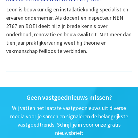
Leon is bouwkundig en installatiekundig specialist en
ervaren ondernemer. Als docent en inspecteur NEN
2767 en BOEI deelt hij zijn brede kennis over
onderhoud, renovatie en bouwkwaliteit. Met meer dan
tien jaar praktijkervaring weet hij theorie en
vakmanschap feilloos te verbinden.
Geen vastgoednieuws missen?
Wij vatten het laatste vastgoednieuws uit diverse
media voor je samen en signaleren de belangrijkste
vastgoedtrends. Schrijf je in voor onze gratis
nieuwsbrief: