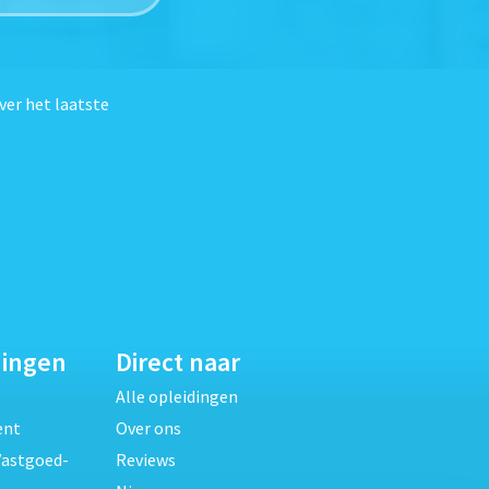
ver het laatste
dingen
Direct naar
Alle opleidingen
ent
Over ons
Vastgoed-
Reviews