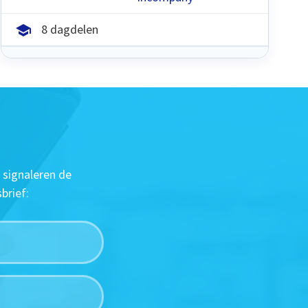
8 dagdelen
 signaleren de
brief: