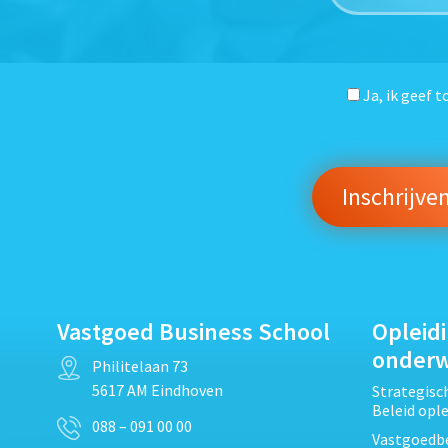
Ja, ik geef 
Vastgoed Business School
Opleid
onder
Philitelaan 73
5617 AM Eindhoven
Strategis
Beleid opl
088 – 091 00 00
Vastgoedbe