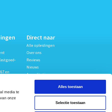
dingen
Direct naar
Alle opleidingen
ent
Over ons
Vastgoed-
Reviews
Nieuws
67 en
Accreditaties
FAQ
unde
Alles toestaan
Contact
al media te
Algemene voorwaarden
beheer
 van onze
Selectie toestaan
Privacy verklaring
oed