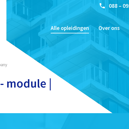
088 – 09
Alle opleidingen
Over ons
pany
- module |