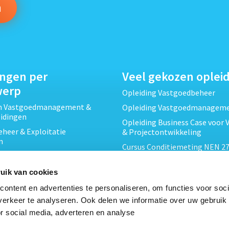
ingen per
Veel gekozen oplei
werp
Opleiding Vastgoedbeheer
ch Vastgoedmanagement &
Opleiding Vastgoedmanagem
eidingen
Opleiding Business Case voor 
heer & Exploitatie
& Projectontwikkeling
n
Cursus Conditiemeting NEN 27
cht & Contracten opleidingen
MJOP
wikkeling &
Opleiding Elementaire Bouwk
uik van cookies
ojecten opleidingen
Cursus EP-W Basis Woningen
ontent en advertenties te personaliseren, om functies voor soci
Onderhoud & Inspectie
Opleiding Professioneel VvE-
erkeer te analyseren. Ook delen we informatie over uw gebruik
en
r social media, adverteren en analyse
Opleiding Projectleider Vastg
ing en Energieprestatie