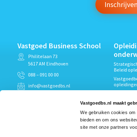
Vastgoed Business School
Opleid
onder
Philitelaan 73
5617 AM Eindhoven
Strategis
Beleid opl
088 – 091 00 00
Vastgoedbe
opleidinge
info@vastgoedbs.nl
Vastgoedre
KvK: 34153807
Projectont
Vastgoedbs.nl maakt gebr
BTW: NL809795863B01
Vastgoedpr
We gebruiken cookies om c
Techniek, 
bieden en om ons websitev
Opleiding
Heb je een vraag?
site met onze partners voo
Verduurzam
Neem
contact
met ons op