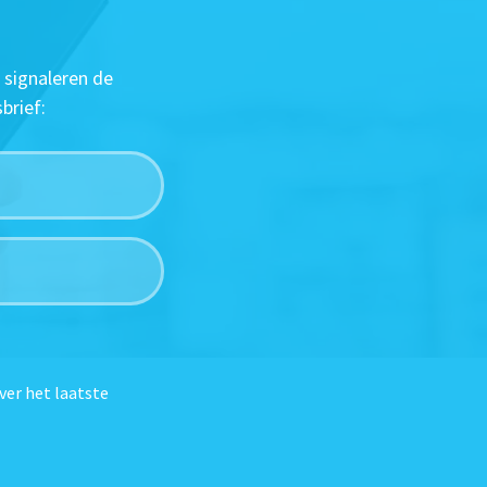
 signaleren de
brief:
ver het laatste