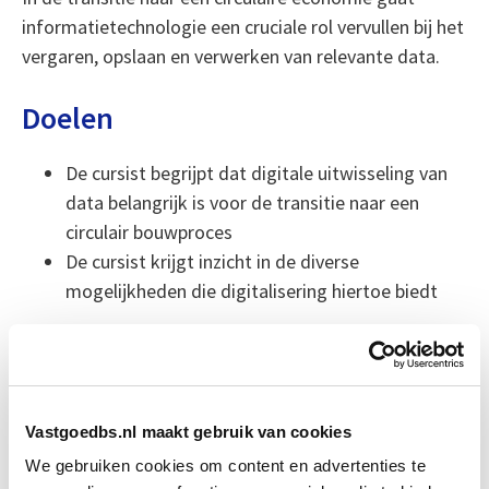
informatietechnologie een cruciale rol vervullen bij het
vergaren, opslaan en verwerken van relevante data.
Doelen
De cursist begrijpt dat digitale uitwisseling van
data belangrijk is voor de transitie naar een
circulair bouwproces
De cursist krijgt inzicht in de diverse
mogelijkheden die digitalisering hiertoe biedt
Deze module is los verkrijgbaar, maar ook
onderdeel van de volgende opleidingen:
Circulair Bouwen
+
Vastgoedbs.nl maakt gebruik van cookies
We gebruiken cookies om content en advertenties te