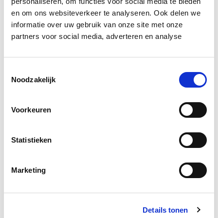
personaliseren, om functies voor social media te bieden
en om ons websiteverkeer te analyseren. Ook delen we
Docenten
informatie over uw gebruik van onze site met onze
partners voor social media, adverteren en analyse
Toestemmingsselectie
Noodzakelijk
Maurits Hagemans
Voorkeuren
Onderzoeker Smart-ICT / PXL-Green & Tech -
Hogeschool PXL
Statistieken
Maurits, onderzoeker aan de Hogeschool PXL in het
onderzoeksdomein Augmented & Virtual Reality en
Marketing
digitalisering, gaat in op welke mogelijkheden deze
technologieën kunnen hebben in een circulair
bouwproces
Details tonen