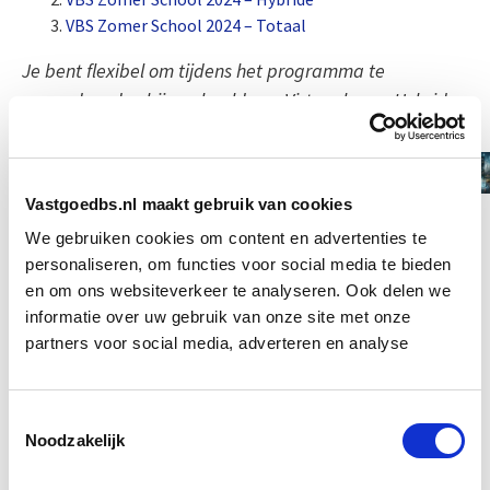
VBS Zomer School 2024 – Totaal
Je bent flexibel om tijdens het programma te
upgraden, dus bijvoorbeeld van Virtueel naar Hybride
of Totaal.
Meer weten?
Vastgoedbs.nl maakt gebruik van cookies
We gebruiken cookies om content en advertenties te
Uitgebreide informatie over de Zomer School
personaliseren, om functies voor social media te bieden
Circulariteit & Smart Vastgoedmanagement?
en om ons websiteverkeer te analyseren. Ook delen we
Download dan vrijblijvend
de brochure
.
informatie over uw gebruik van onze site met onze
partners voor social media, adverteren en analyse
Modules binnen de opleiding
Toestemmingsselectie
E-Learning: Impact van Duurzaamheid en
Noodzakelijk
Technologie op Technisch beheer
+