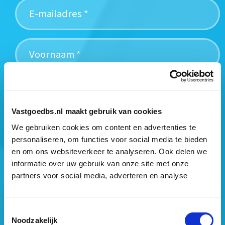
Vastgoedbs.nl maakt gebruik van cookies
We gebruiken cookies om content en advertenties te
Mogen wij jouw gegevens opslaan?
*
personaliseren, om functies voor social media te bieden
Ja, ik geef toestemming om mijn gegevens op te slaan
en om ons websiteverkeer te analyseren. Ook delen we
en mij te informeren over het laatste vastgoednieuws.
informatie over uw gebruik van onze site met onze
partners voor social media, adverteren en analyse
Toestemmingsselectie
Noodzakelijk