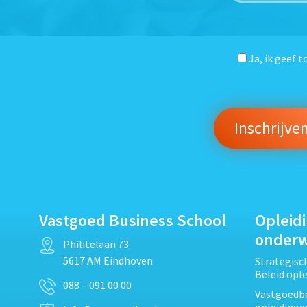
Ja, ik geef 
Vastgoed Business School
Opleid
onder
Philitelaan 73
5617 AM Eindhoven
Strategis
Beleid opl
088 – 091 00 00
Vastgoedbe
opleidinge