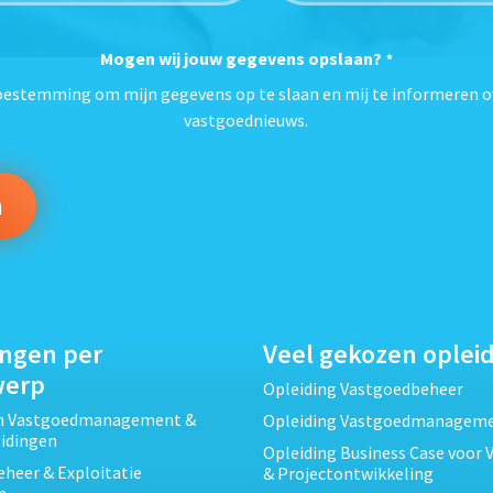
Mogen wij jouw gegevens opslaan?
*
toestemming om mijn gegevens op te slaan en mij te informeren o
vastgoednieuws.
ingen per
Veel gekozen oplei
werp
Opleiding Vastgoedbeheer
ch Vastgoedmanagement &
Opleiding Vastgoedmanagem
eidingen
Opleiding Business Case voor 
heer & Exploitatie
& Projectontwikkeling
n