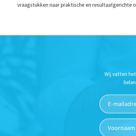
vraagstukken naar praktische en resultaatgerichte o
Wij vatten he
belan