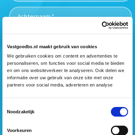
Mogen wij jouw gegevens opslaan?
*
Vastgoedbs.nl maakt gebruik van cookies
Ja, ik geef toestemming om mijn gegevens op te slaan
We gebruiken cookies om content en advertenties te
en mij te informeren over het laatste vastgoednieuws.
personaliseren, om functies voor social media te bieden
en om ons websiteverkeer te analyseren. Ook delen we
informatie over uw gebruik van onze site met onze
partners voor social media, adverteren en analyse
Toestemmingsselectie
Vastgoed Business School
Noodzakelijk
Philitelaan 73
5617 AM Eindhoven
Voorkeuren