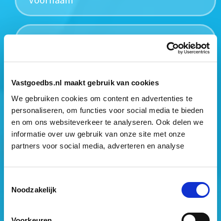
Mogen wij jouw gegevens opslaan?
*
Vastgoedbs.nl maakt gebruik van cookies
Ja, ik geef toestemming om mijn gegevens op te slaan
We gebruiken cookies om content en advertenties te
en mij te informeren over het laatste vastgoednieuws.
personaliseren, om functies voor social media te bieden
en om ons websiteverkeer te analyseren. Ook delen we
informatie over uw gebruik van onze site met onze
partners voor social media, adverteren en analyse
Toestemmingsselectie
Noodzakelijk
Vastgoed Business School
Philitelaan 73
Voorkeuren