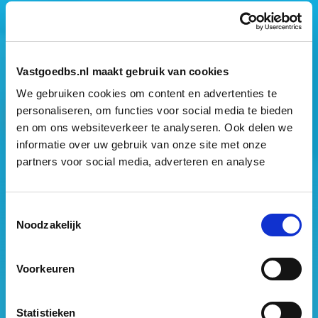
Mogen wij jouw gegevens opslaan?
*
Ja, ik geef toestemming om mijn gegevens op te slaan
en mij te informeren over het laatste vastgoednieuws.
Vastgoedbs.nl maakt gebruik van cookies
We gebruiken cookies om content en advertenties te
personaliseren, om functies voor social media te bieden
en om ons websiteverkeer te analyseren. Ook delen we
informatie over uw gebruik van onze site met onze
partners voor social media, adverteren en analyse
Vastgoed Business School
Philitelaan 73
Toestemmingsselectie
Noodzakelijk
5617 AM Eindhoven
088 – 091 00 00
Voorkeuren
info@vastgoedbs.nl
KvK: 34153807
Statistieken