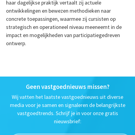
haar dagelijkse praktijk vertaalt zij actuele
ontwikkelingen en bewezen methodieken naar
concrete toepassingen, waarmee zij cursisten op
strategisch en operationeel niveau meeneemt in de
impact en mogelijkheden van participatiegedreven
ontwerp.
Geen vastgoednieuws missen?
Wij vatten het laatste vastgoednieuws uit diverse
media voor je samen en signaleren de belangrijkste
vastgoedtrends. Schrijf je in voor onze gratis
nieuwsbrief: