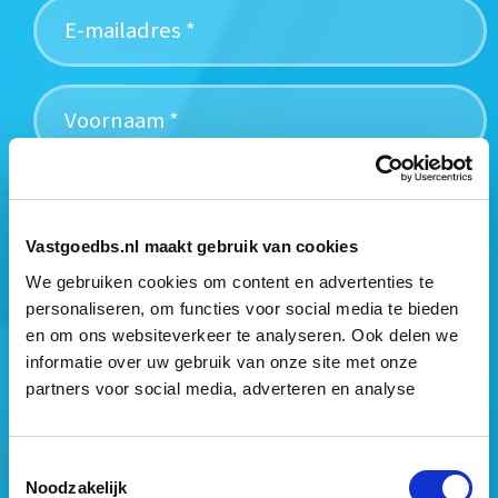
Vastgoedbs.nl maakt gebruik van cookies
We gebruiken cookies om content en advertenties te
Mogen wij jouw gegevens opslaan?
*
personaliseren, om functies voor social media te bieden
Ja, ik geef toestemming om mijn gegevens op te slaan
en om ons websiteverkeer te analyseren. Ook delen we
en mij te informeren over het laatste vastgoednieuws.
informatie over uw gebruik van onze site met onze
partners voor social media, adverteren en analyse
Toestemmingsselectie
Noodzakelijk