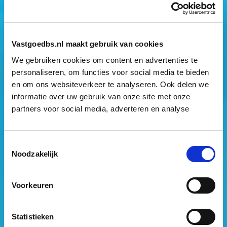
Mogen wij jouw gegevens opslaan?
*
Ja, ik geef toestemming om mijn gegevens op te slaan
en mij te informeren over het laatste vastgoednieuws.
Vastgoedbs.nl maakt gebruik van cookies
We gebruiken cookies om content en advertenties te
personaliseren, om functies voor social media te bieden
en om ons websiteverkeer te analyseren. Ook delen we
informatie over uw gebruik van onze site met onze
partners voor social media, adverteren en analyse
Vastgoed Business School
Philitelaan 73
Toestemmingsselectie
5617 AM Eindhoven
Noodzakelijk
088 – 091 00 00
Voorkeuren
info@vastgoedbs.nl
KvK: 34153807
Statistieken
BTW: NL809795863B01