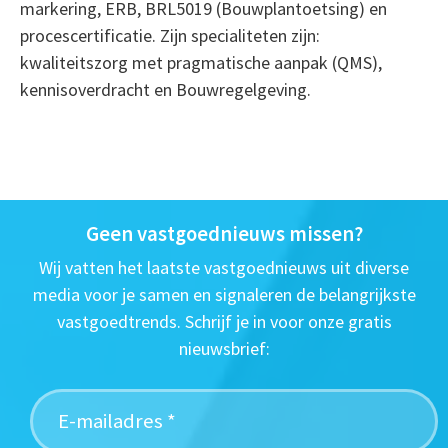
markering, ERB, BRL5019 (Bouwplantoetsing) en
procescertificatie. Zijn specialiteten zijn:
kwaliteitszorg met pragmatische aanpak (QMS),
kennisoverdracht en Bouwregelgeving.
Geen vastgoednieuws missen?
Wij vatten het laatste vastgoednieuws uit diverse
media voor je samen en signaleren de belangrijkste
vastgoedtrends. Schrijf je in voor onze gratis
nieuwsbrief: