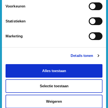
Vastgoed Business School
Voorkeuren
Philitelaan 73
5617 AM Eindhoven
Statistieken
088 – 091 00 00
info@vastgoedbs.nl
Marketing
KvK: 34153807
BTW: NL809795863B01
Details tonen
Heb je een vraag?
Alles toestaan
Neem
contact
met ons op
Selectie toestaan
Opleidingen per onderwerp
Strategisch Vastgoedmanagement & Beleid opleidingen
Weigeren
Vastgoedbeheer & Exploitatie opleidingen