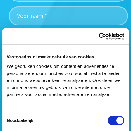
Vastgoedbs.nl maakt gebruik van cookies
Mogen wij jouw gegevens opslaan?
*
We gebruiken cookies om content en advertenties te
Ja, ik geef toestemming om mijn gegevens op te slaan
personaliseren, om functies voor social media te bieden
en mij te informeren over het laatste vastgoednieuws.
en om ons websiteverkeer te analyseren. Ook delen we
informatie over uw gebruik van onze site met onze
partners voor social media, adverteren en analyse
Toestemmingsselectie
Noodzakelijk