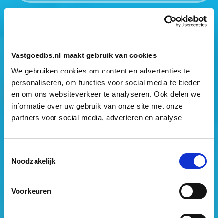
Mogen wij jouw gegevens opslaan?
*
Ja, ik geef toestemming om mijn gegevens op te slaan
en mij te informeren over het laatste vastgoednieuws.
Vastgoedbs.nl maakt gebruik van cookies
We gebruiken cookies om content en advertenties te
personaliseren, om functies voor social media te bieden
en om ons websiteverkeer te analyseren. Ook delen we
informatie over uw gebruik van onze site met onze
partners voor social media, adverteren en analyse
Vastgoed Business School
Toestemmingsselectie
Philitelaan 73
Noodzakelijk
5617 AM Eindhoven
088 – 091 00 00
Voorkeuren
info@vastgoedbs.nl