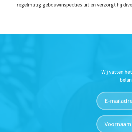
regelmatig gebouwinspecties uit en verzorgt hij div
Wij vatten he
belan