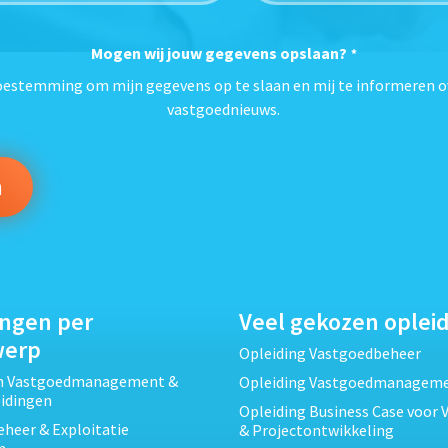
Mogen wij jouw gegevens opslaan?
*
toestemming om mijn gegevens op te slaan en mij te informeren o
vastgoednieuws.
ingen per
Veel gekozen oplei
werp
Opleiding Vastgoedbeheer
ch Vastgoedmanagement &
Opleiding Vastgoedmanagem
eidingen
Opleiding Business Case voor 
heer & Exploitatie
& Projectontwikkeling
n