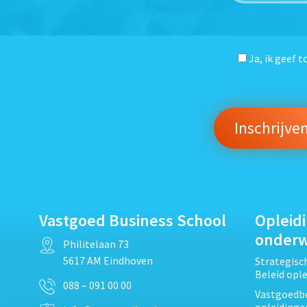
Ja, ik geef 
Vastgoed Business School
Opleid
onder
Philitelaan 73
5617 AM Eindhoven
Strategis
Beleid opl
088 – 091 00 00
Vastgoedbe
opleidinge