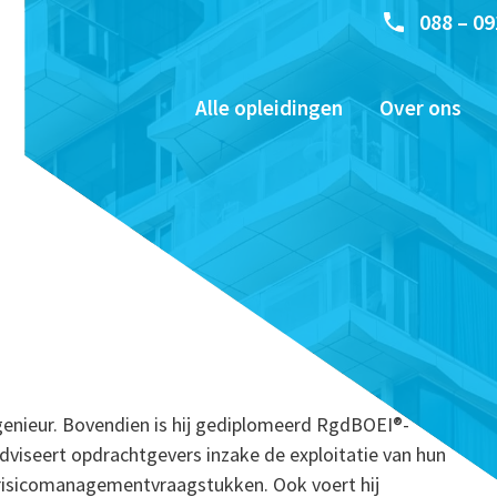
088 – 09
Alle opleidingen
Over ons
ngenieur. Bovendien is hij gediplomeerd RgdBOEI®-
adviseert opdrachtgevers inzake de exploitatie van hun
isicomanagementvraagstukken. Ook voert hij