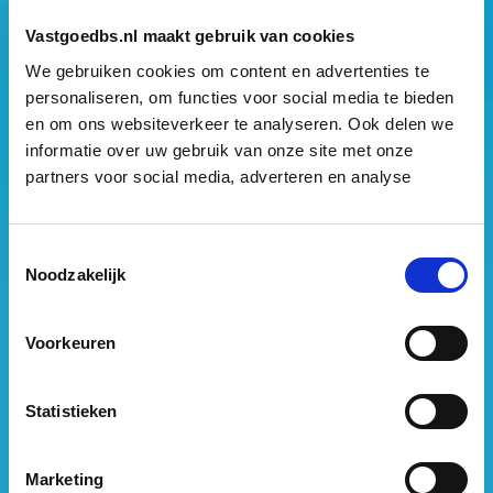
Vastgoedbs.nl maakt gebruik van cookies
We gebruiken cookies om content en advertenties te
personaliseren, om functies voor social media te bieden
en om ons websiteverkeer te analyseren. Ook delen we
Vastgoed Business School
informatie over uw gebruik van onze site met onze
partners voor social media, adverteren en analyse
Philitelaan 73
5617 AM Eindhoven
088 – 091 00 00
Toestemmingsselectie
Noodzakelijk
info@vastgoedbs.nl
KvK: 34153807
Voorkeuren
BTW: NL809795863B01
Statistieken
Heb je een vraag?
Neem
contact
met ons op
Marketing