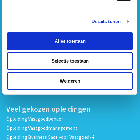
Opleidingen per onderwerp
Details tonen
Strategisch Vastgoedmanagement & Beleid opleidingen
Vastgoedbeheer & Exploitatie opleidingen
Alles toestaan
Vastgoedrecht & Contracten opleidingen
Projectontwikkeling & Vastgoedprojecten opleidingen
Selectie toestaan
Techniek, Onderhoud & Inspectie Opleidingen
Verduurzaming en Energieprestatie opleidingen
Weigeren
Bekijk alle opleidingen
Veel gekozen opleidingen
Opleiding Vastgoedbeheer
Opleiding Vastgoedmanagement
Opleiding Business Case voor Vastgoed- &