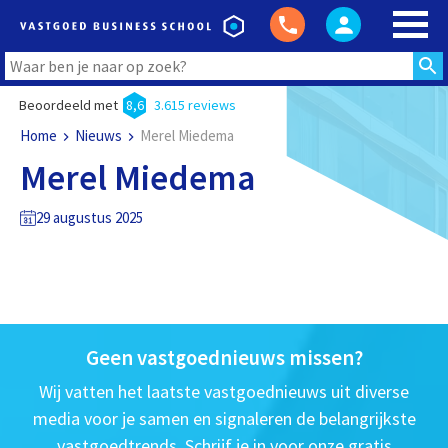
Beoordeeld met
8,6
3.615 reviews
Home
Nieuws
Merel Miedema
Merel Miedema
29 augustus 2025
Geen vastgoednieuws missen?
Wij vatten het laatste vastgoednieuws uit diverse
media voor je samen en signaleren de belangrijkste
vastgoedtrends. Schrijf je in voor onze gratis