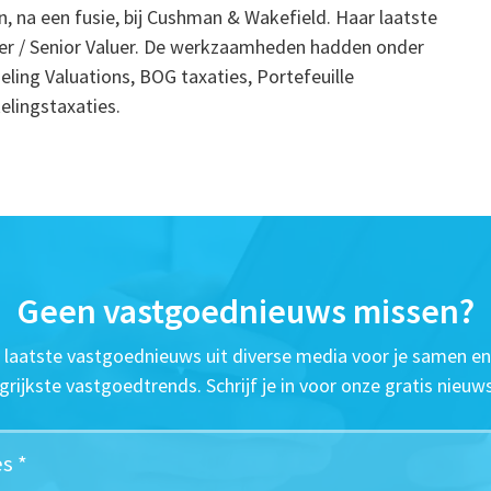
n, na een fusie, bij Cushman & Wakefield. Haar laatste
ger / Senior Valuer. De werkzaamheden hadden onder
eling Valuations, BOG taxaties, Portefeuille
lingstaxaties.
Geen vastgoednieuws missen?
t laatste vastgoednieuws uit diverse media voor je samen en
grijkste vastgoedtrends. Schrijf je in voor onze gratis nieuws