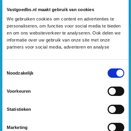
Vastgoedbs.nl maakt gebruik van cookies
We gebruiken cookies om content en advertenties te
personaliseren, om functies voor social media te bieden
en om ons websiteverkeer te analyseren. Ook delen we
Vastgoed Business School
informatie over uw gebruik van onze site met onze
partners voor social media, adverteren en analyse
Philitelaan 73
5617 AM Eindhoven
088 – 091 00 00
Toestemmingsselectie
Noodzakelijk
info@vastgoedbs.nl
KvK: 34153807
Voorkeuren
BTW: NL809795863B01
Statistieken
Heb je een vraag?
Neem
contact
met ons op
Marketing