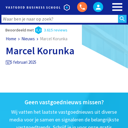
Beoordeeld met
8,6
3.615 reviews
Home
Nieuws
Marcel Korunka
Marcel Korunka
5 februari 2025
Geen vastgoednieuws missen?
Wij vatten het laatste vastgoednieuws uit diverse
media voor je samen en signaleren de belangrijkste
vastgoedtrends. Schrijf je in voor onze gratis