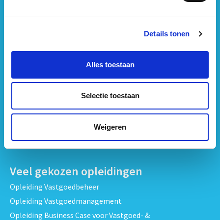
Opleidingen per onderwerp
Details tonen
Strategisch Vastgoedmanagement & Beleid opleidingen
Vastgoedbeheer & Exploitatie opleidingen
Alles toestaan
Vastgoedrecht & Contracten opleidingen
Projectontwikkeling & Vastgoedprojecten opleidingen
Selectie toestaan
Techniek, Onderhoud & Inspectie Opleidingen
Verduurzaming en Energieprestatie opleidingen
Weigeren
Bekijk alle opleidingen
Veel gekozen opleidingen
Opleiding Vastgoedbeheer
Opleiding Vastgoedmanagement
Opleiding Business Case voor Vastgoed- &