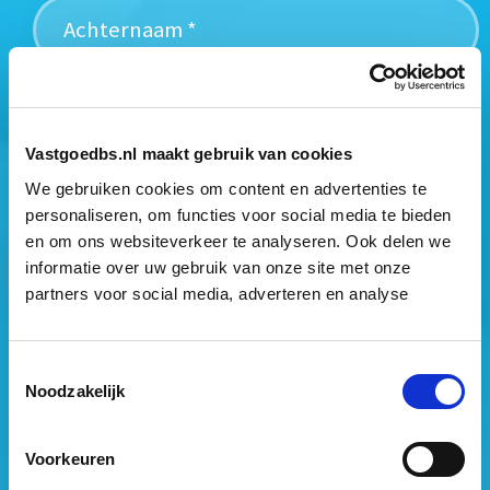
Mogen wij jouw gegevens opslaan?
*
Ja, ik geef toestemming om mijn gegevens op te slaan
Vastgoedbs.nl maakt gebruik van cookies
en mij te informeren over het laatste vastgoednieuws.
We gebruiken cookies om content en advertenties te
personaliseren, om functies voor social media te bieden
en om ons websiteverkeer te analyseren. Ook delen we
informatie over uw gebruik van onze site met onze
partners voor social media, adverteren en analyse
Toestemmingsselectie
Vastgoed Business School
Noodzakelijk
Philitelaan 73
5617 AM Eindhoven
Voorkeuren
088 – 091 00 00