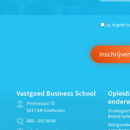
Ja, ik geef 
Vastgoed Business School
Opleid
onder
Philitelaan 73
5617 AM Eindhoven
Strategis
Beleid opl
088 – 091 00 00
Vastgoedbe
opleidinge