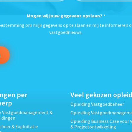
Mogen wij jouw gegevens opslaan?
*
toestemming om mijn gegevens op te slaan en mij te informeren o
vastgoednieuws.
ingen per
Veel gekozen oplei
werp
Opleiding Vastgoedbeheer
ch Vastgoedmanagement &
Opleiding Vastgoedmanagem
eidingen
Opleiding Business Case voor 
heer & Exploitatie
& Projectontwikkeling
n