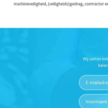
machineveiligheid, (veiligheids)gedrag, contractor 
Wij vatten he
belan