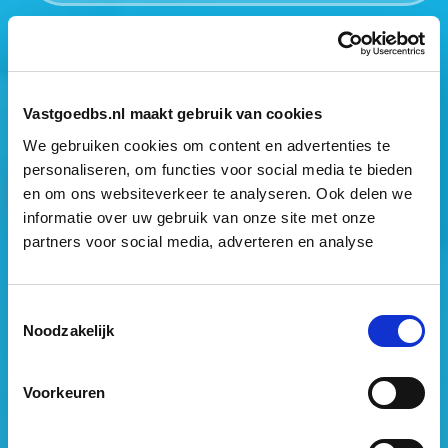
Mogen wij jouw gegevens opslaan?
*
Ja, ik geef toestemming om mijn gegevens op te slaan
en mij te informeren over het laatste vastgoednieuws.
Vastgoedbs.nl maakt gebruik van cookies
We gebruiken cookies om content en advertenties te
personaliseren, om functies voor social media te bieden
en om ons websiteverkeer te analyseren. Ook delen we
informatie over uw gebruik van onze site met onze
partners voor social media, adverteren en analyse
Vastgoed Business School
Toestemmingsselectie
Philitelaan 73
Noodzakelijk
5617 AM Eindhoven
088 – 091 00 00
Voorkeuren
info@vastgoedbs.nl