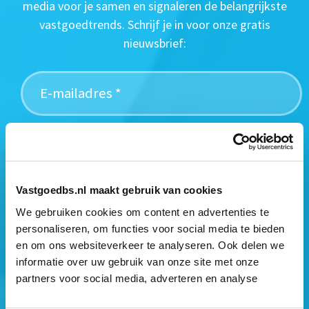
media voor je samen en signaleren de belangrijkste
vastgoedtrends. Schrijf je in voor onze gratis
nieuwsbrief:
Vastgoedbs.nl maakt gebruik van cookies
We gebruiken cookies om content en advertenties te
personaliseren, om functies voor social media te bieden
en om ons websiteverkeer te analyseren. Ook delen we
Mogen wij jouw gegevens opslaan?
informatie over uw gebruik van onze site met onze
*
partners voor social media, adverteren en analyse
Ja, ik geef toestemming om mijn gegevens op te slaan
en mij te informeren over het laatste vastgoednieuws.