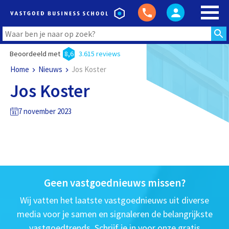
Beoordeeld met
8,6
3.615 reviews
Home
Nieuws
Jos Koster
Jos Koster
7 november 2023
Geen vastgoednieuws missen?
Wij vatten het laatste vastgoednieuws uit diverse
media voor je samen en signaleren de belangrijkste
vastgoedtrends. Schrijf je in voor onze gratis