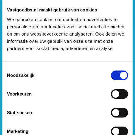
Vastgoedbs.nl maakt gebruik van cookies
We gebruiken cookies om content en advertenties te
personaliseren, om functies voor social media te bieden
en om ons websiteverkeer te analyseren. Ook delen we
Vastgoed Business School
informatie over uw gebruik van onze site met onze
partners voor social media, adverteren en analyse
Philitelaan 73
5617 AM Eindhoven
088 – 091 00 00
Toestemmingsselectie
Noodzakelijk
info@vastgoedbs.nl
KvK: 34153807
Voorkeuren
BTW: NL809795863B01
Statistieken
Heb je een vraag?
Neem
contact
met ons op
Marketing