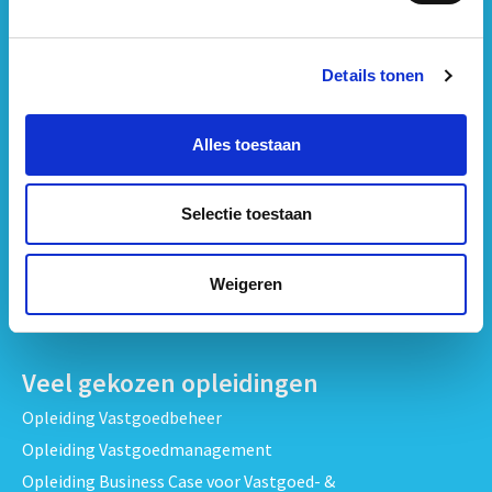
Opleidingen per onderwerp
Details tonen
Strategisch Vastgoedmanagement & Beleid opleidingen
Vastgoedbeheer & Exploitatie opleidingen
Alles toestaan
Vastgoedrecht & Contracten opleidingen
Projectontwikkeling & Vastgoedprojecten opleidingen
Selectie toestaan
Techniek, Onderhoud & Inspectie Opleidingen
Verduurzaming en Energieprestatie opleidingen
Weigeren
Bekijk alle opleidingen
Veel gekozen opleidingen
Opleiding Vastgoedbeheer
Opleiding Vastgoedmanagement
Opleiding Business Case voor Vastgoed- &