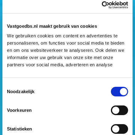
Mogen wij jouw gegevens opslaan?
*
Ja, ik geef toestemming om mijn gegevens op te slaan
en mij te informeren over het laatste vastgoednieuws.
Vastgoedbs.nl maakt gebruik van cookies
We gebruiken cookies om content en advertenties te
personaliseren, om functies voor social media te bieden
en om ons websiteverkeer te analyseren. Ook delen we
informatie over uw gebruik van onze site met onze
partners voor social media, adverteren en analyse
Vastgoed Business School
Philitelaan 73
Toestemmingsselectie
5617 AM Eindhoven
Noodzakelijk
088 – 091 00 00
Voorkeuren
info@vastgoedbs.nl
KvK: 34153807
Statistieken
BTW: NL809795863B01