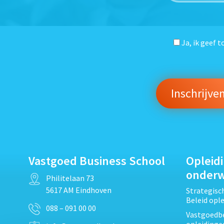
Ja, ik geef 
Vastgoed Business School
Opleid
onder
Philitelaan 73
5617 AM Eindhoven
Strategis
Beleid opl
088 – 091 00 00
Vastgoedbe
opleidinge