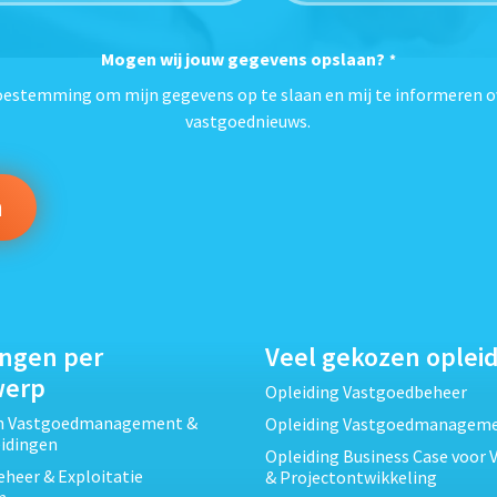
Mogen wij jouw gegevens opslaan?
*
toestemming om mijn gegevens op te slaan en mij te informeren o
vastgoednieuws.
ingen per
Veel gekozen oplei
werp
Opleiding Vastgoedbeheer
ch Vastgoedmanagement &
Opleiding Vastgoedmanagem
eidingen
Opleiding Business Case voor 
heer & Exploitatie
& Projectontwikkeling
n