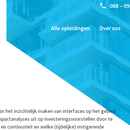
088 – 09
Alle opleidingen
Over ons
or het inzichtelijk maken van interfaces op het gebied
mpactanalyses uit op investeringsvoorstellen door te
n continuïteit en welke (tijdelijke) mitigerende