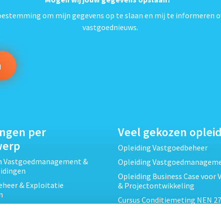
*
toestemming om mijn gegevens op te slaan en mij te informeren o
vastgoednieuws.
ingen per
Veel gekozen oplei
werp
Opleiding Vastgoedbeheer
ch Vastgoedmanagement &
Opleiding Vastgoedmanagem
eidingen
Opleiding Business Case voor 
heer & Exploitatie
& Projectontwikkeling
n
Cursus Conditiemeting NEN 27
cht & Contracten opleidingen
MJOP