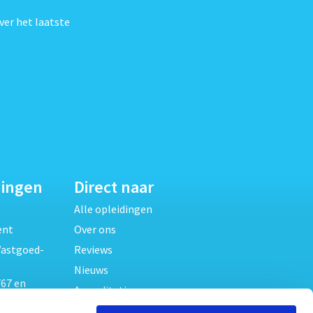
ver het laatste
dingen
Direct naar
Alle opleidingen
ent
Over ons
Vastgoed-
Reviews
Nieuws
67 en
Accreditaties
FAQ