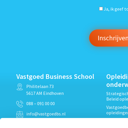
Ja, ik geef 
Vastgoed Business School
Opleid
onder
Philitelaan 73
5617 AM Eindhoven
Strategis
Beleid opl
088 – 091 00 00
Vastgoedbe
opleidinge
info@vastgoedbs.nl
Vastgoedre
KvK: 34153807