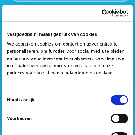
Mogen wij jouw gegevens opslaan?
*
Ja, ik geef toestemming om mijn gegevens op te slaan
en mij te informeren over het laatste vastgoednieuws.
Vastgoedbs.nl maakt gebruik van cookies
We gebruiken cookies om content en advertenties te
personaliseren, om functies voor social media te bieden
en om ons websiteverkeer te analyseren. Ook delen we
informatie over uw gebruik van onze site met onze
partners voor social media, adverteren en analyse
Vastgoed Business School
Toestemmingsselectie
Philitelaan 73
Noodzakelijk
5617 AM Eindhoven
088 – 091 00 00
Voorkeuren
info@vastgoedbs.nl