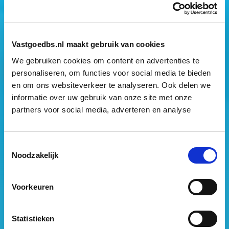
Mogen wij jouw gegevens opslaan?
*
Ja, ik geef toestemming om mijn gegevens op te slaan
en mij te informeren over het laatste vastgoednieuws.
Vastgoedbs.nl maakt gebruik van cookies
We gebruiken cookies om content en advertenties te
personaliseren, om functies voor social media te bieden
en om ons websiteverkeer te analyseren. Ook delen we
informatie over uw gebruik van onze site met onze
partners voor social media, adverteren en analyse
Vastgoed Business School
Philitelaan 73
Toestemmingsselectie
5617 AM Eindhoven
Noodzakelijk
088 – 091 00 00
Voorkeuren
info@vastgoedbs.nl
KvK: 34153807
Statistieken
BTW: NL809795863B01