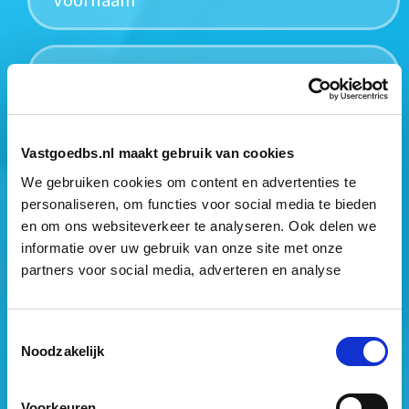
Mogen wij jouw gegevens opslaan?
*
Vastgoedbs.nl maakt gebruik van cookies
Ja, ik geef toestemming om mijn gegevens op te slaan
We gebruiken cookies om content en advertenties te
en mij te informeren over het laatste vastgoednieuws.
personaliseren, om functies voor social media te bieden
en om ons websiteverkeer te analyseren. Ook delen we
informatie over uw gebruik van onze site met onze
partners voor social media, adverteren en analyse
Toestemmingsselectie
Noodzakelijk
Vastgoed Business School
Philitelaan 73
Voorkeuren