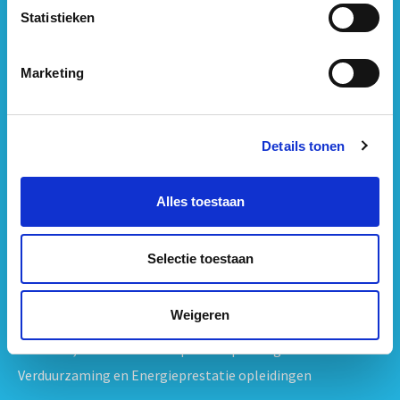
Statistieken
KvK: 34153807
BTW: NL809795863B01
Marketing
Heb je een vraag?
Details tonen
Neem
contact
met ons op
Alles toestaan
Opleidingen per onderwerp
Strategisch Vastgoedmanagement & Beleid opleidingen
Selectie toestaan
Vastgoedbeheer & Exploitatie opleidingen
Vastgoedrecht & Contracten opleidingen
Weigeren
Projectontwikkeling & Vastgoedprojecten opleidingen
Techniek, Onderhoud & Inspectie Opleidingen
Verduurzaming en Energieprestatie opleidingen