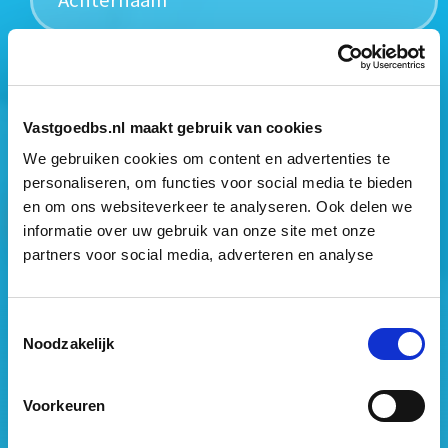
Mogen wij jouw gegevens opslaan?
*
Ja, ik geef toestemming om mijn gegevens op te slaan
Vastgoedbs.nl maakt gebruik van cookies
en mij te informeren over het laatste vastgoednieuws.
We gebruiken cookies om content en advertenties te
personaliseren, om functies voor social media te bieden
en om ons websiteverkeer te analyseren. Ook delen we
informatie over uw gebruik van onze site met onze
partners voor social media, adverteren en analyse
Vastgoed Business School
Toestemmingsselectie
Noodzakelijk
Philitelaan 73
5617 AM Eindhoven
Voorkeuren
088 – 091 00 00
info@vastgoedbs.nl