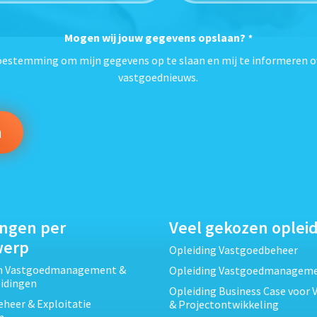
Mogen wij jouw gegevens opslaan?
*
toestemming om mijn gegevens op te slaan en mij te informeren o
vastgoednieuws.
ingen per
Veel gekozen oplei
werp
Opleiding Vastgoedbeheer
ch Vastgoedmanagement &
Opleiding Vastgoedmanagem
eidingen
Opleiding Business Case voor 
heer & Exploitatie
& Projectontwikkeling
n