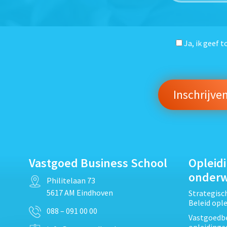
Ja, ik geef 
Vastgoed Business School
Opleid
onder
Philitelaan 73
5617 AM Eindhoven
Strategis
Beleid opl
088 – 091 00 00
Vastgoedbe
opleidinge