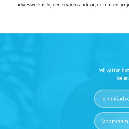
advieswerk is hij een ervaren auditor, docent en pr
Wij vatten he
belan