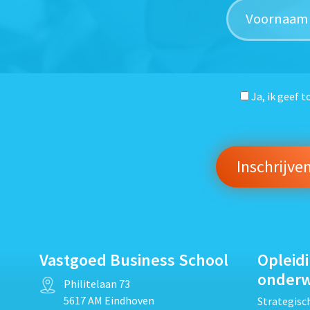
Ja, ik geef 
Vastgoed Business School
Opleid
onder
Philitelaan 73
5617 AM Eindhoven
Strategis