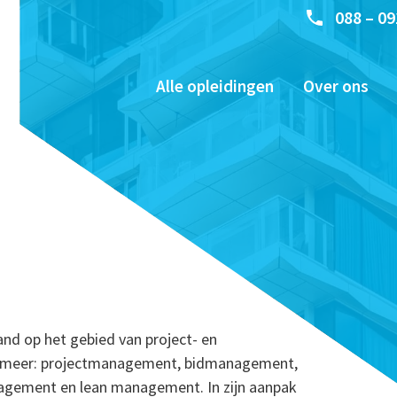
088 – 09
Alle opleidingen
Over ons
and op het gebied van project- en
nder meer: projectmanagement, bidmanagement,
agement en lean management. In zijn aanpak