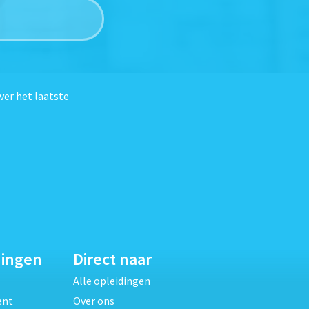
ver het laatste
dingen
Direct naar
Alle opleidingen
ent
Over ons