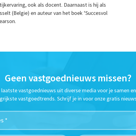
jkervaring, ook als docent. Daarnaast is hij als
selt (Belgie) en auteur van het boek ‘Succesvol
earson.
Geen vastgoednieuws missen?
t laatste vastgoednieuws uit diverse media voor je samen en
grijkste vastgoedtrends. Schrijf je in voor onze gratis nieuws