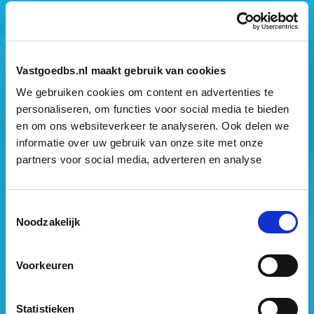
Mogen wij jouw gegevens opslaan?
*
Ja, ik geef toestemming om mijn gegevens op te slaan
en mij te informeren over het laatste vastgoednieuws.
Vastgoedbs.nl maakt gebruik van cookies
We gebruiken cookies om content en advertenties te
personaliseren, om functies voor social media te bieden
en om ons websiteverkeer te analyseren. Ook delen we
informatie over uw gebruik van onze site met onze
partners voor social media, adverteren en analyse
Vastgoed Business School
Philitelaan 73
Toestemmingsselectie
Noodzakelijk
5617 AM Eindhoven
088 – 091 00 00
Voorkeuren
info@vastgoedbs.nl
KvK: 34153807
Statistieken