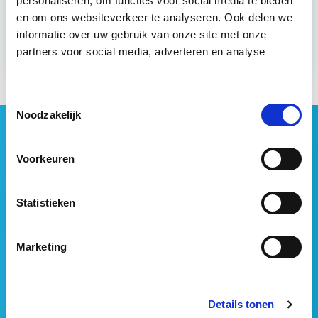
personaliseren, om functies voor social media te bieden
en om ons websiteverkeer te analyseren. Ook delen we
Meer informatie
informatie over uw gebruik van onze site met onze
partners voor social media, adverteren en analyse
Toestemmingsselectie
Noodzakelijk
Geen vastgoednieuws missen?
Wij vatten het laatste vastgoednieuws uit diverse
Voorkeuren
media voor je samen en signaleren de belangrijkste
vastgoedtrends. Schrijf je in voor onze gratis
Statistieken
nieuwsbrief:
Marketing
Details tonen