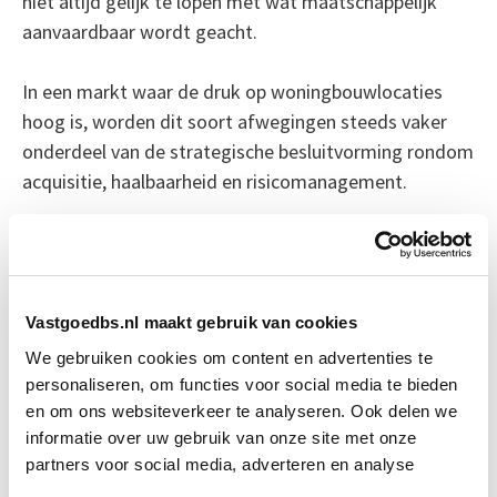
niet altijd gelijk te lopen met wat maatschappelijk
aanvaardbaar wordt geacht.
In een markt waar de druk op woningbouwlocaties
hoog is, worden dit soort afwegingen steeds vaker
onderdeel van de strategische besluitvorming rondom
acquisitie, haalbaarheid en risicomanagement.
Bron: fd.nl
Boeiend verhaal? Duik dan eens
Vastgoedbs.nl maakt gebruik van cookies
in deze opleidingen:
We gebruiken cookies om content en advertenties te
personaliseren, om functies voor social media te bieden
Business Case voor Vastgoed- &
Start do
en om ons websiteverkeer te analyseren. Ook delen we
Projectontwikkeling
10 sep
informatie over uw gebruik van onze site met onze
partners voor social media, adverteren en analyse