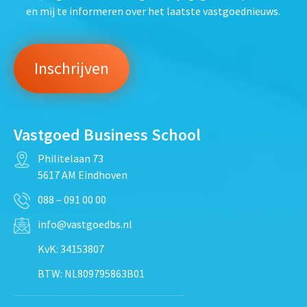
en mij te informeren over het laatste vastgoednieuws.
Vastgoed Business School
Philitelaan 73
5617 AM Eindhoven
088 – 091 00 00
info@vastgoedbs.nl
KvK: 34153807
BTW: NL809795863B01