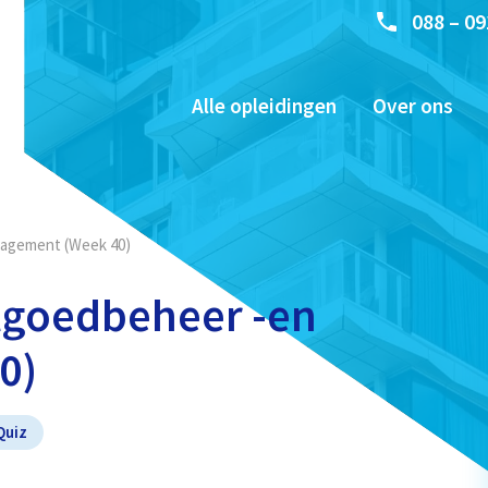
088 – 09
Alle opleidingen
Over ons
nagement (Week 40)
stgoedbeheer -en
0)
Quiz