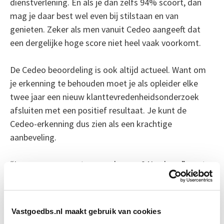
dienstverlening. En als je dan zelfs 94% scoort, dan
mag je daar best wel even bij stilstaan en van
genieten. Zeker als men vanuit Cedeo aangeeft dat
een dergelijke hoge score niet heel vaak voorkomt.
De Cedeo beoordeling is ook altijd actueel. Want om
je erkenning te behouden moet je als opleider elke
twee jaar een nieuw klanttevredenheidsonderzoek
afsluiten met een positief resultaat. Je kunt de
Cedeo-erkenning dus zien als een krachtige
aanbeveling.
“Lopen we nu naast onze schoenen? Nee hoor”, zegt
Freek Prüst, algemeen manager van Vastgoed
Business School, “want buiten alle complimenten
geeft een dergelijk rapport ook altijd handvatten voor
Vastgoedbs.nl maakt gebruik van cookies
verbetering. Daarnaast zijn wij nuchter genoeg om