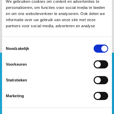
We gebruiken cookies om content en advertenties te
scherp te blijven en ons te focussen op wat al goed
personaliseren, om functies voor social media te bieden
gaat en waar we nog een slag te slaan hebben. Een
en om ons websiteverkeer te analyseren. Ook delen we
erkenning als deze geeft ons alleen wel een prettige
informatie over uw gebruik van onze site met onze
boost!”
partners voor social media, adverteren en analyse
Toestemmingsselectie
Noodzakelijk
Geen vastgoednieuws missen?
Voorkeuren
Wij vatten het laatste vastgoednieuws uit diverse
media voor je samen en signaleren de belangrijkste
Statistieken
vastgoedtrends. Schrijf je in voor onze gratis
nieuwsbrief:
Marketing