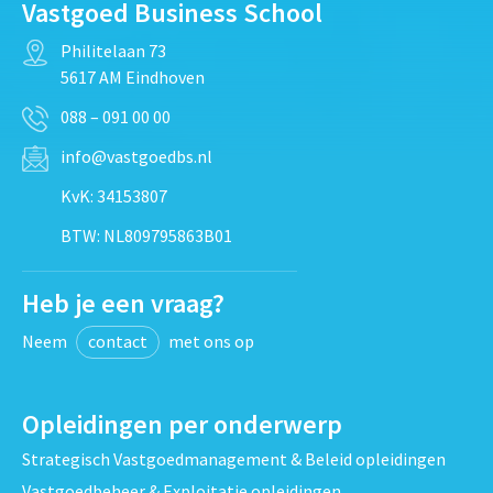
Vastgoed Business School
Philitelaan 73
5617 AM Eindhoven
088 – 091 00 00
info@vastgoedbs.nl
KvK: 34153807
BTW: NL809795863B01
Heb je een vraag?
Neem
contact
met ons op
Opleidingen per onderwerp
Strategisch Vastgoedmanagement & Beleid opleidingen
Vastgoedbeheer & Exploitatie opleidingen