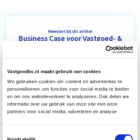
Relevant bij dit artikel
Business Case voor Vastgoed- &
Projectontwikkeling
Tijdens deze opleiding leer je om integraal
Vastgoedbs.nl maakt gebruik van cookies
vastgoedprojecten te realiseren en/of te
verbeteren. De belangrijkste trends in vastgoed
We gebruiken cookies om content en advertenties te
komen voorbij, waarbij de…
Lees verder
personaliseren, om functies voor social media te bieden
en om ons websiteverkeer te analyseren. Ook delen we
informatie over uw gebruik van onze site met onze
Utrecht en/of online
partners voor social media, adverteren en analyse
15 Lesdagen lesdag(en)
Toestemmingsselectie
Noodzakelijk