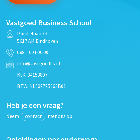
Vastgoed Business School
Philitelaan 73
5617 AM Eindhoven
088 – 091 00 00
info@vastgoedbs.nl
KvK: 34153807
BTW: NL809795863B01
Heb je een vraag?
Neem
contact
met ons op
Opleidingen per onderwerp