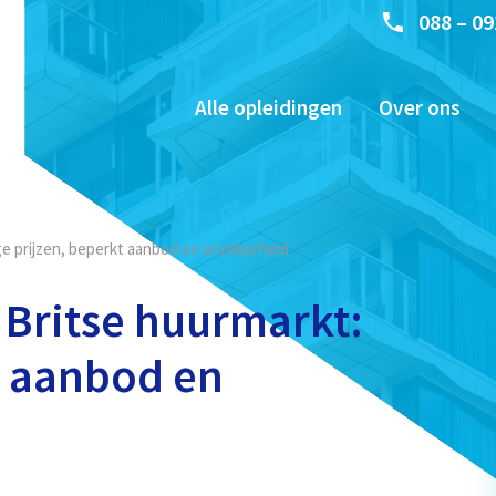
088 – 09
Alle opleidingen
Over ons
ge prijzen, beperkt aanbod en onzekerheid
 Britse huurmarkt:
t aanbod en