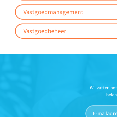
Vastgoedmanagement
Vastgoedbeheer
Wij vatten he
belan