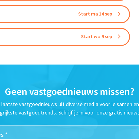
Start ma 14 sep
Start wo 9 sep
Geen vastgoednieuws missen?
t laatste vastgoednieuws uit diverse media voor je samen en
grijkste vastgoedtrends. Schrijf je in voor onze gratis nieuws