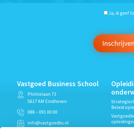
Ja, ik geef 
Vastgoed Business School
Opleid
onder
Philitelaan 73
5617 AM Eindhoven
Strategis
Beleid opl
088 – 091 00 00
Vastgoedbe
opleidinge
info@vastgoedbs.nl
Vastgoedre
KvK: 34153807