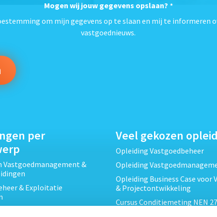
Mogen wij jouw gegevens opslaan?
*
toestemming om mijn gegevens op te slaan en mij te informeren o
vastgoednieuws.
ingen per
Veel gekozen oplei
werp
Opleiding Vastgoedbeheer
ch Vastgoedmanagement &
Opleiding Vastgoedmanagem
eidingen
Opleiding Business Case voor 
heer & Exploitatie
& Projectontwikkeling
n
Cursus Conditiemeting NEN 27
cht & Contracten opleidingen
MJOP