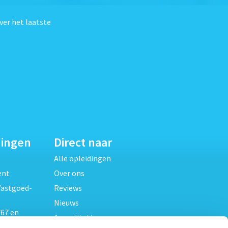
ver het laatste
dingen
Direct naar
Alle opleidingen
ent
Over ons
Vastgoed-
Reviews
Nieuws
67 en
Accreditaties